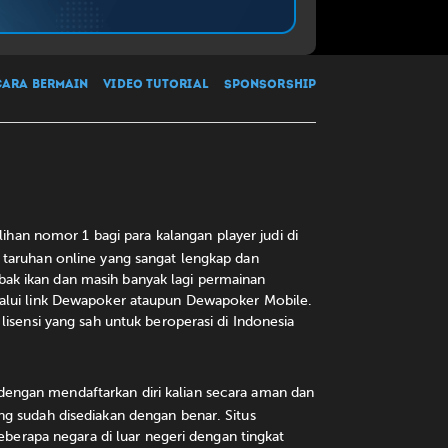
CARA BERMAIN
VIDEO TUTORIAL
SPONSORSHIP
ilihan nomor 1 bagi para kalangan player judi di
taruhan online yang sangat lengkap dan
embak ikan dan masih banyak lagi permainan
alui link Dewapoker ataupun Dewapoker Mobile.
isensi yang sah untuk beroperasi di Indonesia
ngan mendaftarkan diri kalian secara aman dan
g sudah disediakan dengan benar. Situs
eberapa negara di luar negeri dengan tingkat