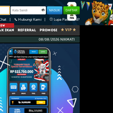
MASUK
 Chat |
Hubungi Kami |
Lupa Password?
NEW
AK IKAN
REFERRAL
PROMOSI
08/08/2026
NIKMATI KESERUAN GAME TERBARU J