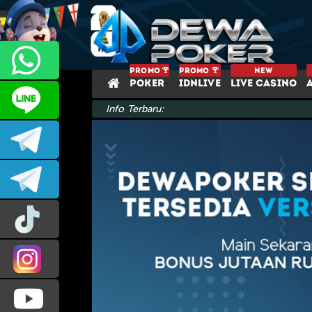
-
PROMO
PROMO
NEW
POKER
IDNLIVE
LIVE CASINO
CS2DEWAPOKER
Info Terbaru:
dewapoker_infoo
dewapoker_info
prmdewapkr
prmdewapkr
DEWAPOKEROFFICIAL