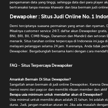
pengamanan data yang tinggi, sehingga data dari para player a
bertransaksi tanpa merasa khawatir dan bisa bermain judi onlin
Dewapoker : Situs Judi Online No. 1 Indo
Demi terciptanya suasana permainan yang aman dan nyaman, De
Misalnya customer service 24/7, daftar akun Dewapoker gratis, 
BNI, BRI, BII, CIMB Niaga, Danamon dan Mandiri) dan setoran E
menarik. Situs taruhan online terpercaya di Indonesia ini juga d
melayani pelanggan selama 24 jam. Karenanya, Anda tidak perlu k
Dewapoker. Bergabunglah bersama kami dengan cara mendaftar
FAQ - Situs Terpercaya Dewapoker
Amankah Bermain Di Situs Dewapoker?
Sangatlah aman bermain di judi online Dewapoker, Karena D
lisensi resmi dari pagcor dan memiliki ribuan member dan aktif 
Berapa usia minimum untuk mendaftar akun di Dewapoker?
Usia minimal untuk memiliki akun adalah 21 tahun. Ini adalah s
dunia. Jadi, jangan mainkan aturan ini. Jika ada masalah denga